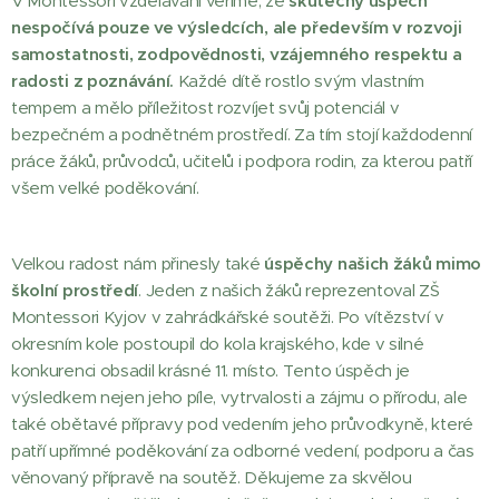
V Montessori vzdělávání věříme, že
skutečný úspěch
nespočívá pouze ve výsledcích, ale především v rozvoji
samostatnosti, zodpovědnosti, vzájemného respektu a
radosti z poznávání.
Každé dítě rostlo svým vlastním
tempem a mělo příležitost rozvíjet svůj potenciál v
bezpečném a podnětném prostředí. Za tím stojí každodenní
práce žáků, průvodců, učitelů i podpora rodin, za kterou patří
všem velké poděkování.
Velkou radost nám přinesly také
úspěchy našich žáků mimo
školní prostředí
. Jeden z našich žáků reprezentoval ZŠ
Montessori Kyjov v zahrádkářské soutěži. Po vítězství v
okresním kole postoupil do kola krajského, kde v silné
konkurenci obsadil krásné 11. místo. Tento úspěch je
výsledkem nejen jeho píle, vytrvalosti a zájmu o přírodu, ale
také obětavé přípravy pod vedením jeho průvodkyně, které
patří upřímné poděkování za odborné vedení, podporu a čas
věnovaný přípravě na soutěž. Děkujeme za skvělou