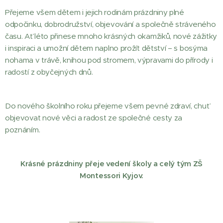
Přejeme všem dětem i jejich rodinám prázdniny plné
odpočinku, dobrodružství, objevování a společně stráveného
času. Ať léto přinese mnoho krásných okamžiků, nové zážitky
i inspiraci a umožní dětem naplno prožít dětství – s bosýma
nohama v trávě, knihou pod stromem, výpravami do přírody i
radostí z obyčejných dnů.
Do nového školního roku přejeme všem pevné zdraví, chuť
objevovat nové věci a radost ze společné cesty za
poznáním.
Krásné prázdniny přeje vedení školy a celý tým ZŠ
Montessori Kyjov.