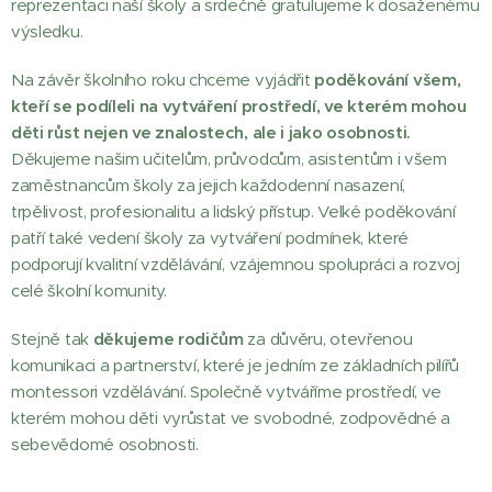
reprezentaci naší školy a srdečně gratulujeme k dosaženému
výsledku.
Na závěr školního roku chceme vyjádřit
poděkování všem,
kteří se podíleli na vytváření prostředí, ve kterém mohou
děti růst nejen ve znalostech, ale i jako osobnosti.
Děkujeme našim učitelům, průvodcům, asistentům i všem
zaměstnancům školy za jejich každodenní nasazení,
trpělivost, profesionalitu a lidský přístup. Velké poděkování
patří také vedení školy za vytváření podmínek, které
podporují kvalitní vzdělávání, vzájemnou spolupráci a rozvoj
celé školní komunity.
Stejně tak
děkujeme rodičům
za důvěru, otevřenou
komunikaci a partnerství, které je jedním ze základních pilířů
montessori vzdělávání. Společně vytváříme prostředí, ve
kterém mohou děti vyrůstat ve svobodné, zodpovědné a
sebevědomé osobnosti.