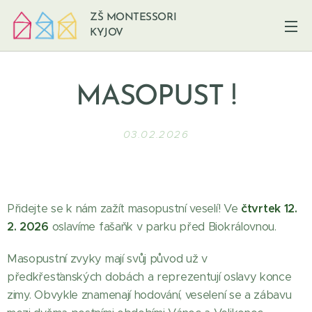
ZŠ MONTESSORI
KYJOV
MASOPUST !
03.02.2026
Přidejte se k nám zažít masopustní veselí! Ve
čtvrtek 12.
2. 2026
oslavíme fašaňk v parku před Biokrálovnou.
Masopustní zvyky mají svůj původ už v
předkřesťanských dobách a reprezentují oslavy konce
zimy. Obvykle znamenají hodování, veselení se a zábavu