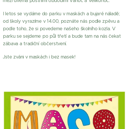
mezi dvěma postními obdobími Vánoc a Velikonoc.
I letos se vydáme do parku v maskách a bujaré náladě;
od školy vyrazíme v 14.00, poznáte nás podle zpěvu a
podle toho, že si povedeme našeho školního kozla. V
parku se sejdeme po půl třetí a bude tam na nás čekat
zábava a tradiční občerstvení.
Jste zváni v maskách i bez masek!