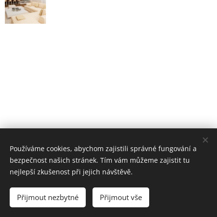
Používáme cookies, abychom zajistili správné fungování a
bezpečnost našich stránek. Tím vám můžeme zajistit tu
nejlepší zkušenost při jejich návštěvě.
Přijmout nezbytné
Přijmout vše
Cookies